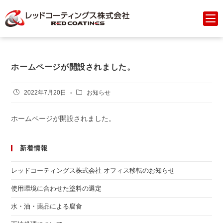
コ
ン
テ
ン
ツ
ホームページが開設されました。
へ
ス
キ
投
投
2022年7月20日
お知らせ
稿
稿
ッ
公
カ
プ
ホームページが開設されました。
開
テ
日:
ゴ
リ
新着情報
ー:
レッドコーティングス株式会社 オフィス移転のお知らせ
使用環境に合わせた塗料の選定
水・油・薬品による腐食